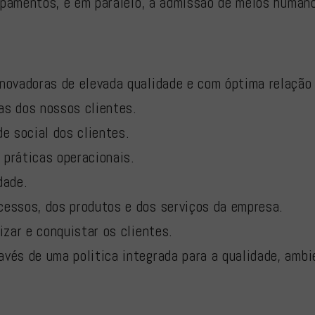
pamentos, e em paralelo, à admissão de meios humano
inovadoras de elevada qualidade e com óptima relação
as dos nossos clientes.
de social dos clientes.
 práticas operacionais.
dade.
cessos, dos produtos e dos serviços da empresa.
izar e conquistar os clientes.
avés de uma politica integrada para a qualidade, ambi