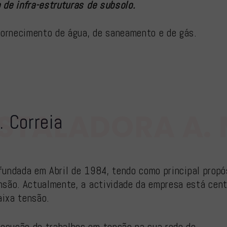
 de infra-estruturas de subsolo.
fornecimento de água, de saneamento e de gás.
STALADORA A. 
. Correia
i fundada em Abril de 1984, tendo como principal prop
ensão. Actualmente, a actividade da empresa está cent
aixa tensão.
ecução de trabalhos em tensão na sua rede de