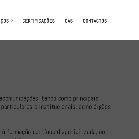
IÇOS
CERTIFICAÇÕES
QAS
CONTACTOS
elecomunicações, tendo como principais
particulares e institucionais, como órgãos
 à formação contínua disponibilizada; ao