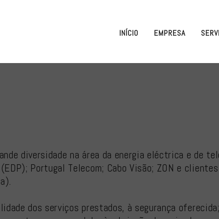
INÍCIO
EMPRESA
SERV
ande diversidade na área da energia eléctrica e de t
(EDP); Portugal Telecom; Cabo Visão; ZON e clientes 
a).
lidade dos serviços prestados, à segurança oferecida;