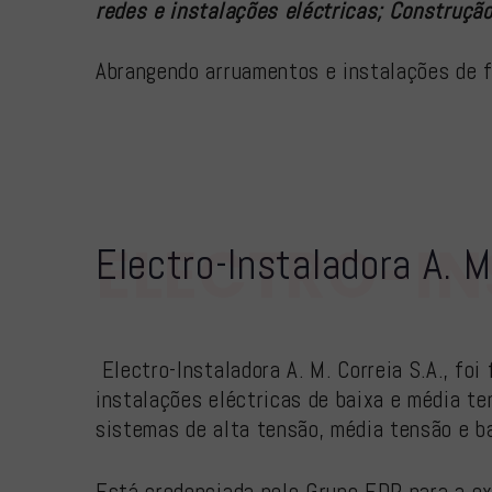
redes e instalações eléctricas; Construção
Abrangendo arruamentos e instalações de 
ELECTRO-IN
Electro-Instaladora A. M
Electro-Instaladora A. M. Correia S.A., fo
instalações eléctricas de baixa e média t
sistemas de alta tensão, média tensão e b
Está credenciada pelo Grupo EDP para a ex